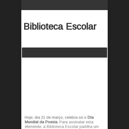
Biblioteca Escolar
Hoje, dia 21 de março, celebra-se o
Dia
Mundial da Poesia
.
Para assinalar esta
efeméride, a Biblioteca Escolar partilha um