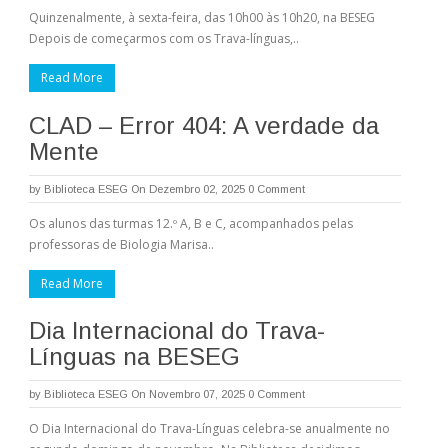
Quinzenalmente, à sexta-feira, das 10h00 às 10h20, na BESEG
Depois de começarmos com os Trava-línguas,..
Read More
CLAD – Error 404: A verdade da
Mente
by
Biblioteca ESEG
On Dezembro 02, 2025
0 Comment
Os alunos das turmas 12.º A, B e C, acompanhados pelas
professoras de Biologia Marisa..
Read More
Dia Internacional do Trava-
Línguas na BESEG
by
Biblioteca ESEG
On Novembro 07, 2025
0 Comment
O Dia Internacional do Trava-Línguas celebra-se anualmente no