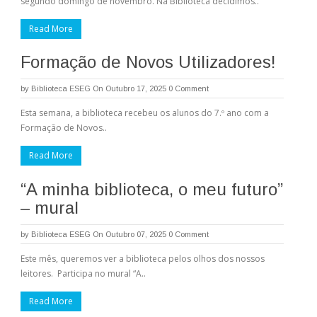
segundo domingo de novembro. Na Biblioteca decidimos..
Read More
Formação de Novos Utilizadores!
by
Biblioteca ESEG
On Outubro 17, 2025
0 Comment
Esta semana, a biblioteca recebeu os alunos do 7.º ano com a
Formação de Novos..
Read More
“A minha biblioteca, o meu futuro”
– mural
by
Biblioteca ESEG
On Outubro 07, 2025
0 Comment
Este mês, queremos ver a biblioteca pelos olhos dos nossos
leitores. Participa no mural “A..
Read More