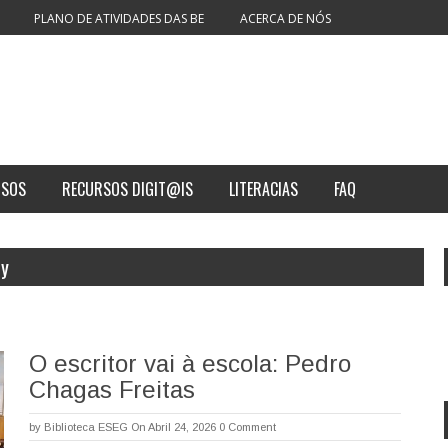
PLANO DE ATIVIDADES DAS BE
ACERCA DE NÓS
RSOS
RECURSOS DIGIT@IS
LITERACIAS
FAQ
ry
O escritor vai à escola: Pedro
Chagas Freitas
by
Biblioteca ESEG
On Abril 24, 2026
0 Comment