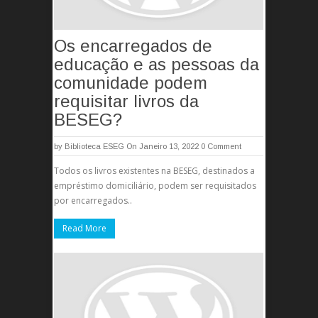
Os encarregados de
educação e as pessoas da
comunidade podem
requisitar livros da
BESEG?
by
Biblioteca ESEG
On Janeiro 13, 2022
0 Comment
Todos os livros existentes na BESEG, destinados a
empréstimo domiciliário, podem ser requisitados
por encarregados..
Read More