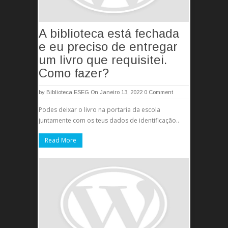
A biblioteca está fechada
e eu preciso de entregar
um livro que requisitei.
Como fazer?
by
Biblioteca ESEG
On Janeiro 13, 2022
0 Comment
Podes deixar o livro na portaria da escola
juntamente com os teus dados de identificação..
Read More