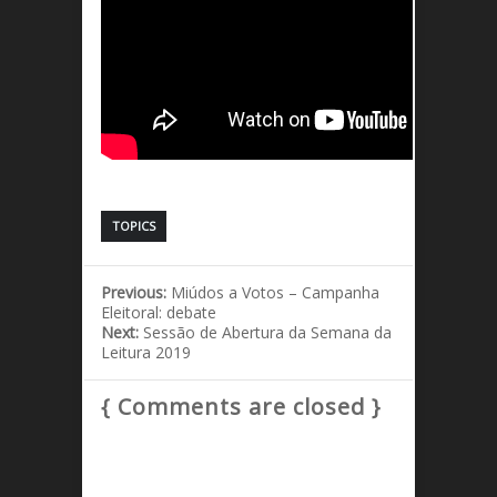
TOPICS
Previous:
Miúdos a Votos – Campanha
Eleitoral: debate
Next:
Sessão de Abertura da Semana da
Leitura 2019
{ Comments are closed }