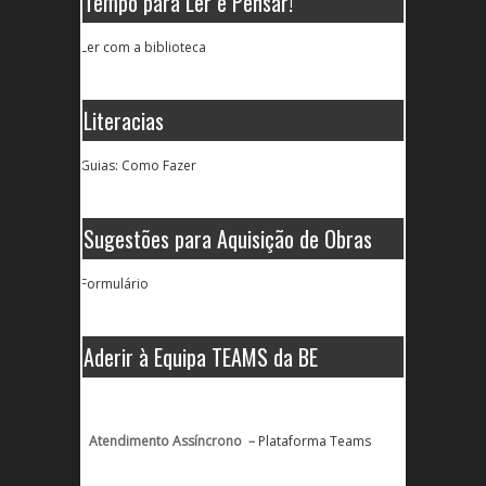
Tempo para Ler e Pensar!
Ler com a biblioteca
Literacias
Guias: Como Fazer
Sugestões para Aquisição de Obras
Formulário
Aderir à Equipa TEAMS da BE
Atendimento Assíncrono –
Plataforma Teams