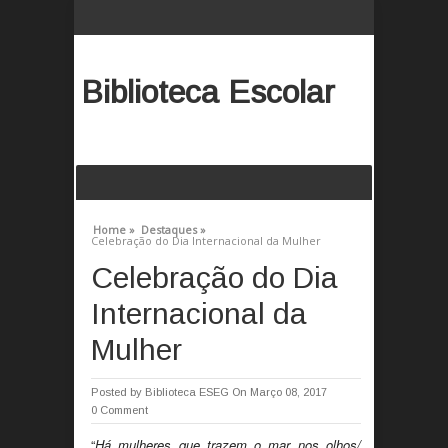
Biblioteca Escolar
Home »
Destaques »
Celebração do Dia Internacional da Mulher
Celebração do Dia
Internacional da
Mulher
Posted by
Biblioteca ESEG
On Março 08, 2017
0 Comment
“
Há mulheres que trazem o mar nos olhos/