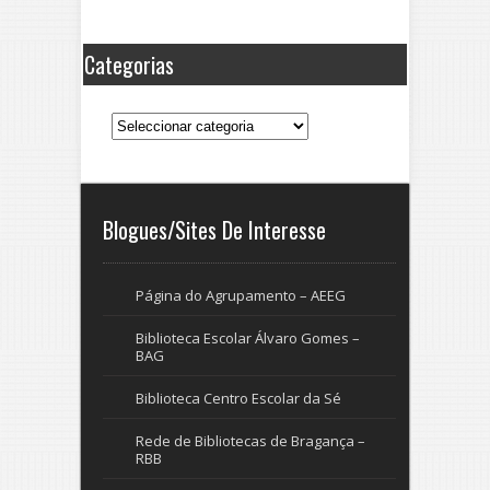
Categorias
Categorias
Blogues/Sites De Interesse
Página do Agrupamento – AEEG
Biblioteca Escolar Álvaro Gomes –
BAG
Biblioteca Centro Escolar da Sé
Rede de Bibliotecas de Bragança –
RBB