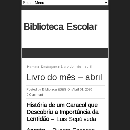
Biblioteca Escolar
Livro do mês – abril
Home »
Destaques »
Livro do mês – abril
Posted by
Biblioteca ESEG
On Abril 01, 2020
0 Comment
História de um Caracol que
Descobriu a Importância da
Lentidão
–
Luis Sepúlveda