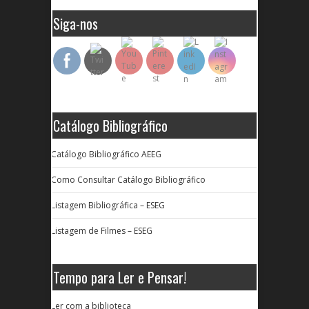
Siga-nos
Catálogo Bibliográfico
Catálogo Bibliográfico AEEG
Como Consultar Catálogo Bibliográfico
Listagem Bibliográfica – ESEG
Listagem de Filmes – ESEG
Tempo para Ler e Pensar!
Ler com a biblioteca