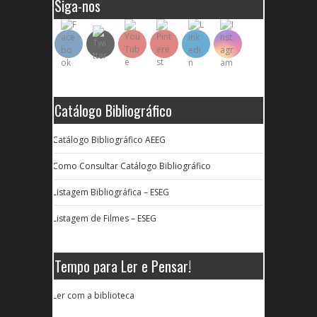
Siga-nos
Catálogo Bibliográfico
Catálogo Bibliográfico AEEG
Como Consultar Catálogo Bibliográfico
Listagem Bibliográfica – ESEG
Listagem de Filmes – ESEG
Tempo para Ler e Pensar!
Ler com a biblioteca