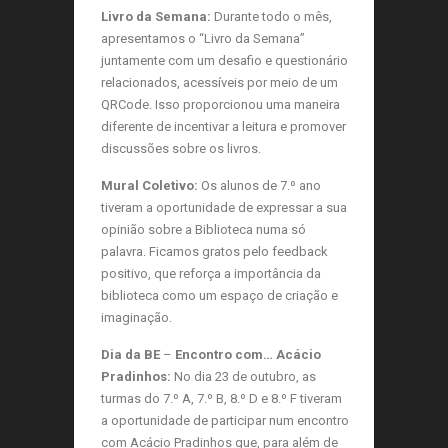
Livro da Semana:
Durante todo o mês,
apresentamos o “Livro da Semana”
juntamente com um desafio e questionário
relacionados, acessíveis por meio de um
QRCode. Isso proporcionou uma maneira
diferente de incentivar a leitura e promover
discussões sobre os livros.
Mural Coletivo:
Os alunos de 7.º ano
tiveram a oportunidade de expressar a sua
opinião sobre a Biblioteca numa só
palavra. Ficamos gratos pelo feedback
positivo, que reforça a importância da
biblioteca como um espaço de criação e
imaginação.
Dia da BE
–
Encontro com… Acácio
Pradinhos:
No dia 23 de outubro, as
turmas do 7.º A, 7.º B, 8.º D e 8.º F tiveram
a oportunidade de participar num encontro
com Acácio Pradinhos que, para além de